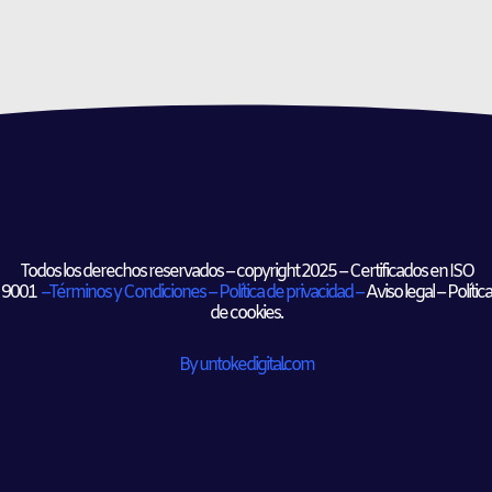
Todos los derechos reservados –
copyright​
2025 – Certificados en ISO
9001
–
Términos y Condiciones
–
Política de privacidad –
Aviso legal – Política
de cookies.
By untokedigital.com