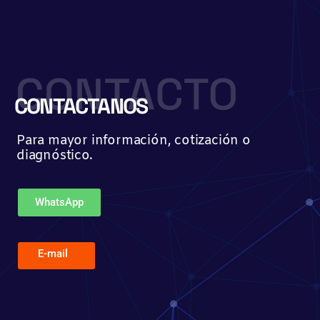
Ir
al
contenido
CONTACTANOS
Para mayor información, cotización o
diagnóstico.
WhatsApp
E-mail