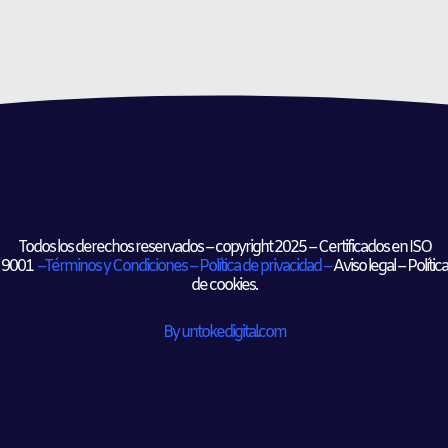
Todos los derechos reservados –
copyright​
2025 – Certificados en ISO
9001
–
Términos y Condiciones
–
Política de privacidad –
Aviso legal – Política
de cookies.
By untokedigital.com