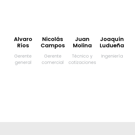
Alvaro
Nicolás
Juan
Joaquín
Ríos
Campos
Molina
Ludueña
Gerente
Gerente
Técnico y
Ingeniería
general
comercial
cotizaciones