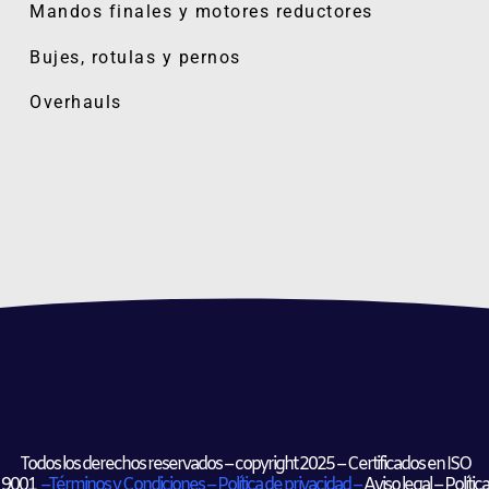
Mandos finales y motores reductores
Bujes, rotulas y pernos
Overhauls
Todos los derechos reservados –
copyright​
2025 – Certificados en ISO
9001
–
Términos y Condiciones
–
Política de privacidad –
Aviso legal – Política